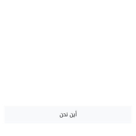
أين نحن