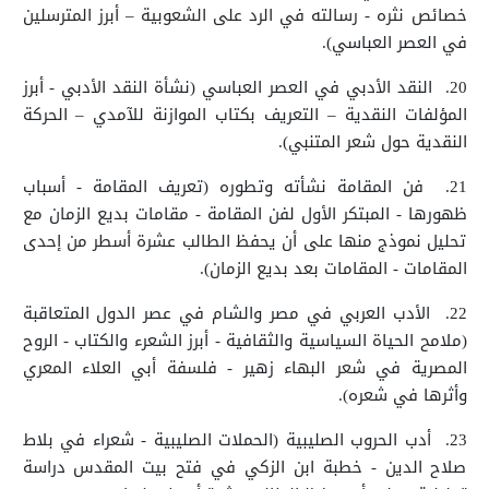
خصائص نثره - رسالته في الرد على الشعوبية – أبرز المترسلين
في العصر العباسي).
20.
النقد الأدبي في العصر العباسي (نشأة النقد الأدبي - أبرز
المؤلفات النقدية – التعريف بكتاب الموازنة للآمدي – الحركة
النقدية حول شعر المتنبي).
21.
فن المقامة نشأته وتطوره (تعريف المقامة - أسباب
ظهورها - المبتكر الأول لفن المقامة - مقامات بديع الزمان مع
تحليل نموذج منها على أن يحفظ الطالب عشرة أسطر من إحدى
المقامات - المقامات بعد بديع الزمان).
22.
الأدب العربي في مصر والشام في عصر الدول المتعاقبة
(ملامح الحياة السياسية والثقافية - أبرز الشعرء والكتاب - الروح
المصرية في شعر البهاء زهير - فلسفة أبي العلاء المعري
وأثرها في شعره).
23.
أدب الحروب الصليبية (الحملات الصليبية - شعراء في بلاط
صلاح الدين - خطبة ابن الزكي في فتح بيت المقدس دراسة