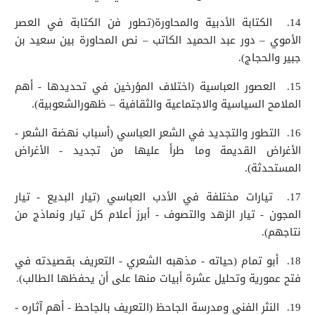
14.
الكتابة الأدبية والمحاورة(تطور فن الكتابة في العصر
الأموي – دور عبد الحميد الكاتب – نص المحاورة بين سعيد بن
جبير والحجاج).
15.
العصور العباسية (اختلاف المؤرخين في تحديدها - أهم
الملامح السياسية والاجتماعية والثقافية – ظهورالشعوبية).
16.
التطور والتجديد في الشعر العباسي (أسباب نهضة الشعر -
الأغراض القديمة وما طرأ عليها من تجديد - الأغراض
المستحدثة).
17.
تيارات مختلفة في الأدب العباسي (تيار البديع - تيار
المجون - تيار الزهد والتصوف - أبرز أعلام كل تيار ونماذج من
نتاجهم).
18.
أبو تمام (حياته - مذهبه الشعري - التعريف بقصيدته في
فتح عمورية وتحليل عشرة أبيات منها على أن يحفظها الطالب).
19.
النثر الفني ومدرسة الجاحظ (التعريف بالجاحظ - أهم آثاره -