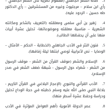
3.
صحة الشعر الجاهلي (مفهوم نظرية نحل الشعر الجاهلي –
رأي ابن سلام – مرجليوث وغيره من المستشرقين – رأي الدكتور
طه حسين – الردود عليه).
4.
زهير بن أبي سلمى ومعلقته (التعريف بالشاعر ومكانته
الشعرية – مناسبة معلقته وموضوعاتها- تحليل عشرة أبيات
منها على أن يحفظها الطالب).
5.
فنون النثر في الأدب الجاهلي (الخطابة – الحكم – الأمثال –
الوصايا – نص لأعرابية توصي ابنتها ليلة زفافها).
6.
الإسلام والشعر (موقف القرآن من الشعر - موقف الرسول
من الشعر - شعراء حول الرسول - شبهة ضعف الشعر في صدر
الإسلام).
7.
الأدب القرآني والنبوي (الإعجاز البلاغي في القرآن الكريم -
بلاغة النبي صلى الله عليه وسلم خطبته في حجة الوداع تحليل
ودراسة وحفظ عشرة أسطر منها).
8.
عصر الدولة الأموية (أهم العوامل المؤثرة في الأدب