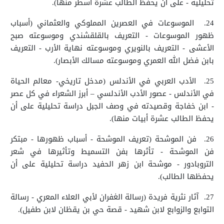
تحليلية - على أن يحفظ الطالب عشرة أسطر منها).
24.
الموسوعات في العصرين المملوكي والعثماني (أسباب
ظهور الموسوعات - التعريف بالقلقشندي وموسوعته صبح
الأعشى - التعريف بالنويري وموسوعته نهاية الأرب - التعريف
بابن فضل الله العمري وموسوعته مسالك الأبصار).
25.
الأدب العربي في الأندلس (مدخل تاريخي- معالم الحياة
في الأندلس - عصور الأدب الأندلسي – أبرز الشعراء في كل عصر
- ابن خفاجة وقصيدته في وصف الجبل دراسة تحليلية على أن
يحفظ الطالب عشرة أبيات منها).
26.
فن الموشحة (تعريف الموشحة - أسباب ظهورها - مبتكر
فن الموشحة - تأثرها بفن التسميط وتأثيرها في شعر
التروبادور - موشحة ابن زهر الحفيد دراسة تحليلية على أن
يحفظها الطالب).
27.
آثار نثرية فريدة (رسالة الغفران لأبي العلاء المعري - رسالة
التوابع والزوابع لابن شهيد - قصة حي بن يقظان لابن طفيل).