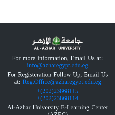
For more information, Email Us at:
info@azharegypt.edu.eg
For Registeration Follow Up, Email Us
at:
Reg.Office@azharegypt.edu.eg
23868115(202)+
23868114(202)+
Al-Azhar University E-Learning Center
(AZEC)