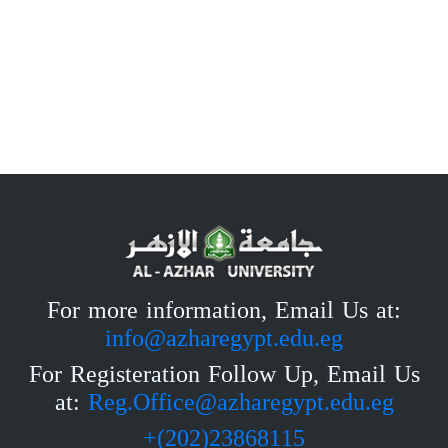
For more information, Email Us at:
info@azharegypt.edu.eg
For Registeration Follow Up, Email Us
at:
Reg.Office@azharegypt.edu.eg
23868115(202)+