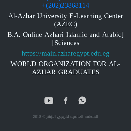
23868114(202)+
Al-Azhar University E-Learning Center
(AZEC)
[B.A. Online Azhari Islamic and Arabic
Sciences]
https://main.azharegypt.edu.eg
WORLD ORGANIZATION FOR AL-
AZHAR GRADUATES
المنظمة العالمية لخريجى الازهر © 2018