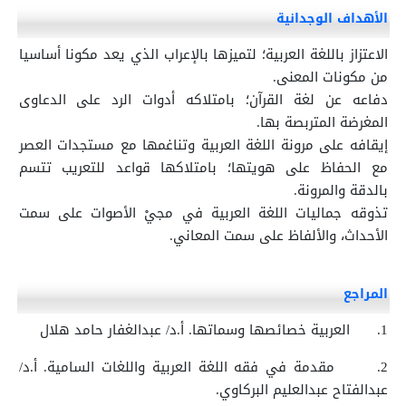
الأهداف الوجدانية
الاعتزاز باللغة العربية؛ لتميزها بالإعراب الذي يعد مكونا أساسيا
من مكونات المعنى.
دفاعه عن لغة القرآن؛ بامتلاكه أدوات الرد على الدعاوى
المغرضة المتربصة بها.
إيقافه على مرونة اللغة العربية وتناغمها مع مستجدات العصر
مع الحفاظ على هويتها؛ بامتلاكها قواعد للتعريب تتسم
بالدقة والمرونة.
تذوقه جماليات اللغة العربية في مجيْ الأصوات على سمت
الأحداث، والألفاظ على سمت المعاني.
المراجع
1.
العربية خصائصها وسماتها. أ.د/ عبدالغفار حامد هلال
2.
مقدمة في فقه اللغة العربية واللغات السامية. أ.د/
عبدالفتاح عبدالعليم البركاوي.