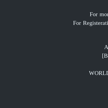
For mor
For Registera
A
WORLD