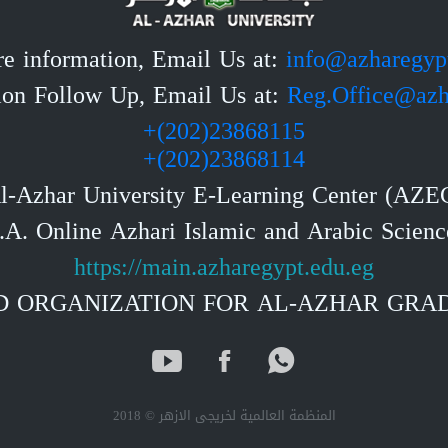
e information, Email Us at:
info@azharegyp
tion Follow Up, Email Us at:
Reg.Office@azh
23868115(202)+
23868114(202)+
l-Azhar University E-Learning Center (AZE
https://main.azharegypt.edu.eg
 ORGANIZATION FOR AL-AZHAR GRA
المنظمة العالمية لخريجى الازهر © 2018