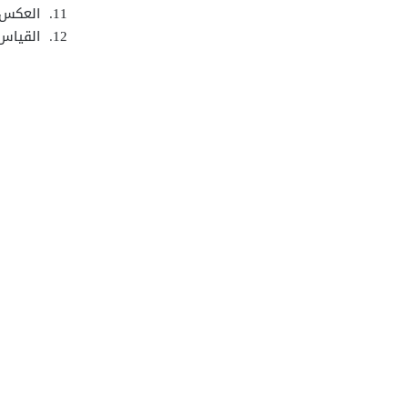
العكس.
القياس