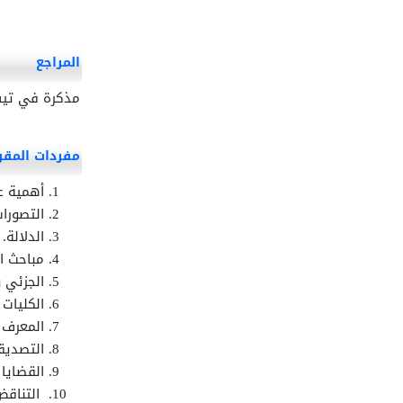
المراجع
مذكرة في تيسي
مفردات المقر
أهمية ع
التصورات
الدلالة.
مباحث ال
الجزئي و
الكليات
المعرف 
التصديق
القضايا 
التناقض