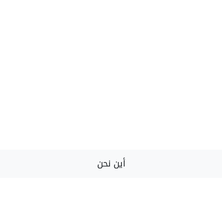
أين نحن