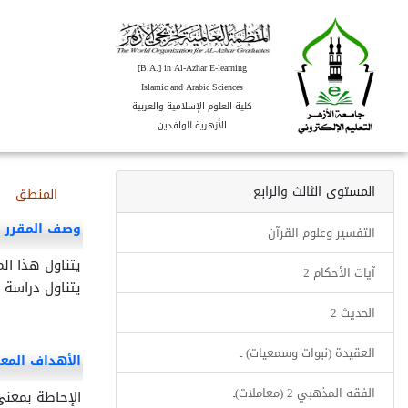
[B.A.] in Al-Azhar E-learning
Islamic and Arabic Sciences
كلية العلوم الإسلامية والعربية
الأزهرية للوافدين
المستوى الثالث والرابع
المنطق
وصف المقرر
التفسير وعلوم القرآن
يتناول هذا ال
آيات الأحكام 2
يتناول دراسة 
الحديث 2
العقيدة (نبوات وسمعيات) ـ
الأهداف المع
الفقه المذهبي 2 (معاملات)ـ
الإحاطة بمعنى