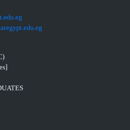
t.edu.eg
aregypt.edu.eg
C)
[B.A. Online Azhari Islamic and Arabic Sciences]
DUATES