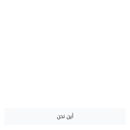
أين نحن