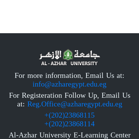
For more information, Email Us at:
info@azharegypt.edu.eg
For Registeration Follow Up, Email Us
at:
Reg.Office@azharegypt.edu.eg
23868115(202)+
23868114(202)+
Al-Azhar University E-Learning Center