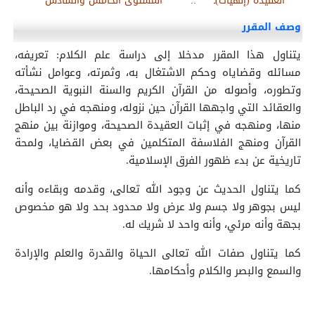
العقيدة (إلهيات)ـ
::
المستوى الخامس والسادس
وصف المقرر
يتناول هذا المقرر مدخلا إلى دراسة علم الكلام: تعريفه،
مسائله وقضاياه وحكم الاشتغال به، وثمرته، وعوامل نشأته
وتطوره، وأصوله من القرآن الكريم والسنة النبوية الصحيحة،
والعقائد التي واجهها القرآن حين نزوله، ومنهجه في رد الباطل
منها، ومنهجه في إثبات العقيدة الصحيحة، وموازنة بين منهج
القرآن ومنهج الفلاسفة المتكلمين في بعض القضايا، ولمحة
تاريخية عن بدء ظهور الفرق الإسلامية.
كما يتناول الحديث عن وجود الله تعالى، وقدمه وبقاءه وأنه
ليس بجوهر ولا جسم ولا عرض ولا محدود بحد ولا هو مخصوص
بجهة وأنه مرئي، وأنه واحد لا شريك له.
كما يتناول صفات الله تعالى الحياة والقدرة والعلم والإرادة
والسمع والبصر والكلام وأحكامها.