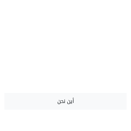
أين نحن