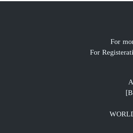
For mor
For Registera
A
WORLD