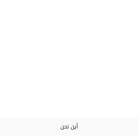
أين نحن