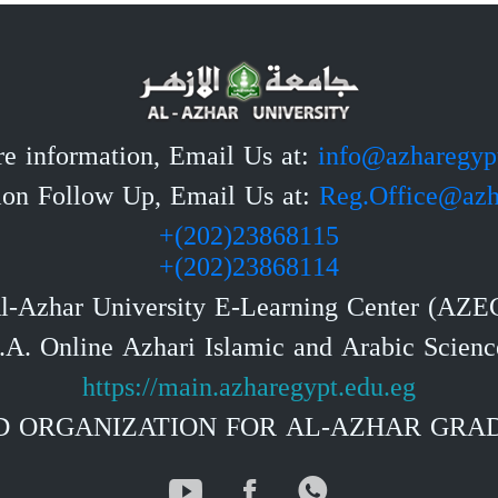
e information, Email Us at:
info@azharegyp
tion Follow Up, Email Us at:
Reg.Office@azh
23868115(202)+
23868114(202)+
l-Azhar University E-Learning Center (AZE
https://main.azharegypt.edu.eg
 ORGANIZATION FOR AL-AZHAR GRA