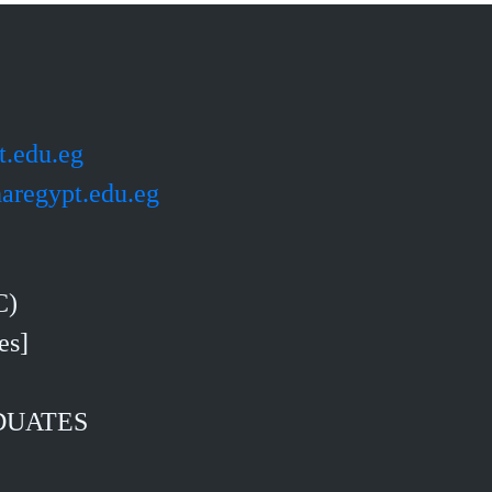
t.edu.eg
aregypt.edu.eg
C)
[B.A. Online Azhari Islamic and Arabic Sciences]
DUATES