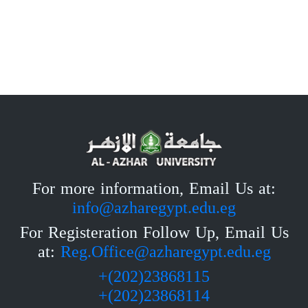
For more information, Email Us at:
info@azharegypt.edu.eg
For Registeration Follow Up, Email Us
at:
Reg.Office@azharegypt.edu.eg
23868115(202)+
23868114(202)+