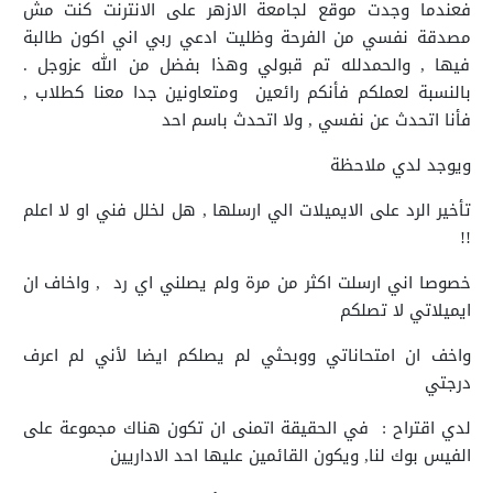
فعندما وجدت موقع لجامعة الازهر على الانترنت كنت مش
مصدقة نفسي من الفرحة وظليت ادعي ربي اني اكون طالبة
فيها , والحمدلله تم قبولي وهذا بفضل من الله عزوجل .
بالنسبة لعملكم فأنكم رائعين ومتعاونين جدا معنا كطلاب ,
فأنا اتحدث عن نفسي , ولا اتحدث باسم احد
ويوجد لدي ملاحظة
تأخير الرد على الايميلات الي ارسلها , هل لخلل فني او لا اعلم
!!
خصوصا اني ارسلت اكثر من مرة ولم يصلني اي رد , واخاف ان
ايميلاتي لا تصلكم
واخف ان امتحاناتي ووبحثي لم يصلكم ايضا لأني لم اعرف
درجتي
لدي اقتراح : في الحقيقة اتمنى ان تكون هناك مجموعة على
الفيس بوك لنا, ويكون القائمين عليها احد الاداريين