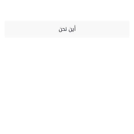
أين نحن