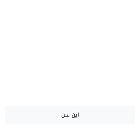
أين نحن