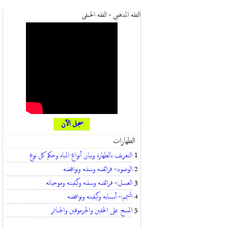
الفقه المذهبي - الفقه الحنفى
سجل الآن
الطهارات
1
التعريف بالطهارة وبيان أنواع المياه وحكم كل نوع
2
الوضوء:- فرائضه وسننه ونواقضه
3
الغسل:- فرائضه وسننه وكيفيته وموجباته
4
التيمم:- أسبابه وكيفيته ونواقضه
5
المسح على الخفين والجرموقين والجبائر