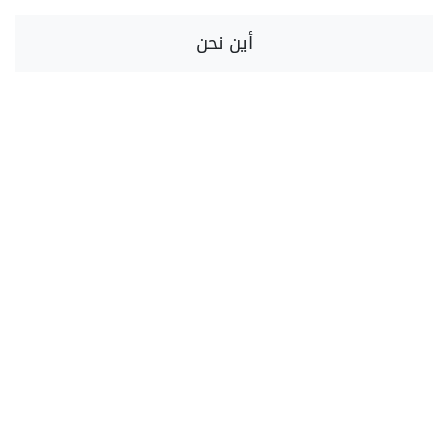
أين نحن