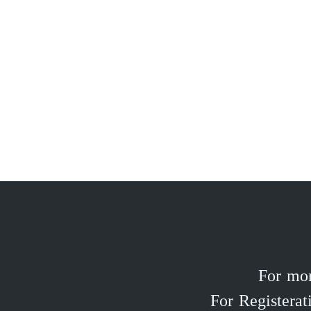
For mor
For Registera