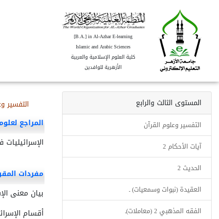
[B.A.] in Al-Azhar E-learning
Islamic and Arabic Sciences
كلية العلوم الإسلامية والعربية
الأزهرية للوافدين
المستوى الثالث والرابع
التفسير وع
المراجع لعلوم
التفسير وعلوم القرآن
الإسرائيليات 
آيات الأحكام 2
الحديث 2
مفردات المقرر
العقيدة (نبوات وسمعيات) ـ
بيان معنى الإ
الفقه المذهبي 2 (معاملات)ـ
أقسام الإسرائي