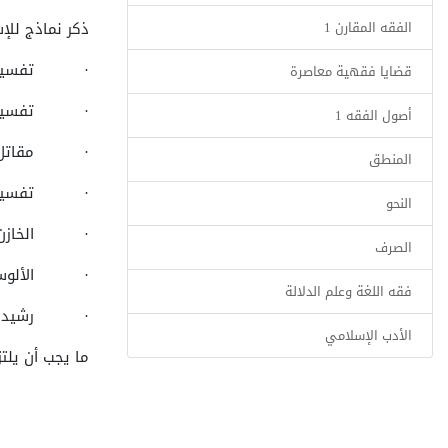
الفقه المقارن 1
ذكر نماذج للإ
·
تفسير
قضايا فقهية معاصرة
·
تفسير 
أصول الفقه 1
·
مقاتل
المنطق
·
تفسير
النحو
·
الخازن
الصرف
·
الألو
فقه اللغة وعلم الدلالة
·
رشيد 
الأدب الإسلامي
ما يجب أن يلتز